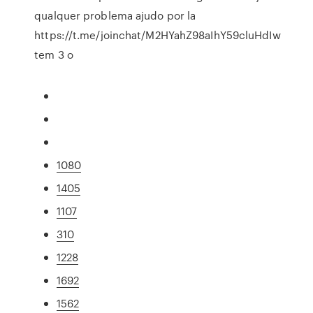
qualquer problema ajudo por la
https://t.me/joinchat/M2HYahZ98aIhY59cluHdIw
tem 3 o
1080
1405
1107
310
1228
1692
1562