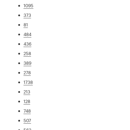
1095
373
81
484
436
258
389
278
1738
213
128
748
507
563